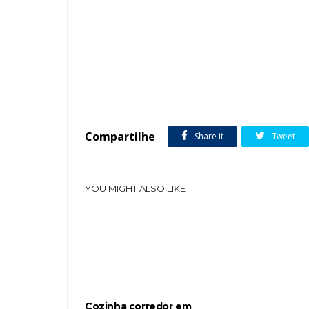
Tags :
Cozinha Corredor Apartamento Lavanderias Área de serviç
Compartilhe
Share it
Tweet
YOU MIGHT ALSO LIKE
Cozinha corredor em