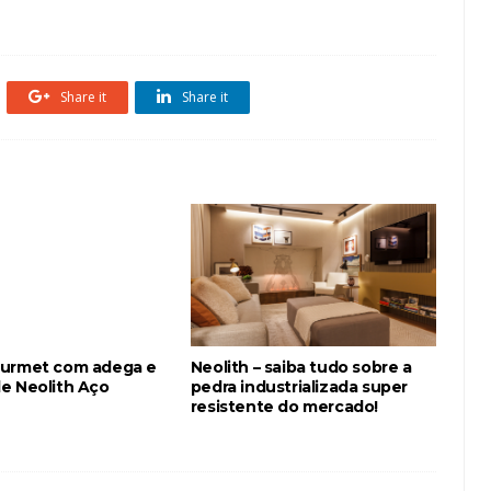
ourmet
Neolith
Share it
Share it
ourmet com adega e
Neolith – saiba tudo sobre a
e Neolith Aço
pedra industrializada super
resistente do mercado!