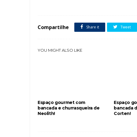
Tags :
Áreas de Churrasco
Bancada
Cozinhas
Espaço G
Compartilhe
Share it
Tweet
YOU MIGHT ALSO LIKE
Espaço gourmet com
Espaço g
bancada e churrasqueira de
bancada d
Neolith!
Corten!