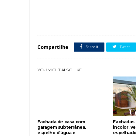
Tags :
Casa de dois andares
Espelho d'água
fachadas de cas
Compartilhe
Share it
Tweet
YOU MIGHT ALSO LIKE
Fachada de casa com
Fachadas 
garagem subterrânea,
incolor, v
espelho d'água e
espelhado