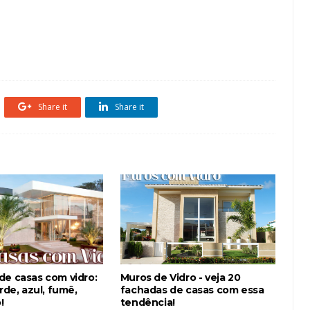
as
Garagem
Madeira
Sobrado
Terrenos
Vidro Verde
Share it
Share it
de casas com vidro:
Muros de Vidro - veja 20
erde, azul, fumê,
fachadas de casas com essa
!
tendência!