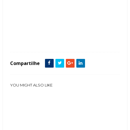
Tags :
Banheiras
Banheiro
Cabeceira
Cuba Esculpida Bancada
Espelho
Estofados
Mármore Crema Marfil
Quartos Casal suite casal Cores Claras Cores Neutras Cor Bege Cor Branco
Compartilhe
YOU MIGHT ALSO LIKE