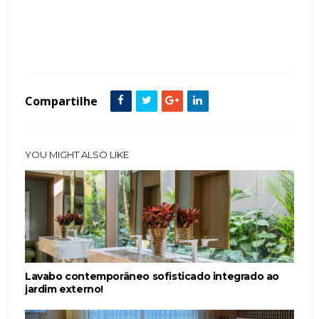
Tags :
adega
Ambientes
Armários
Vidro
Compartilhe
YOU MIGHT ALSO LIKE
Lavabo contemporâneo sofisticado integrado ao
jardim externo!