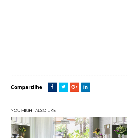
Tags :
Bancada
Copa
Cor Branco
Cor Vermelha
Corian
Cozinha
Compartilhe
YOU MIGHT ALSO LIKE