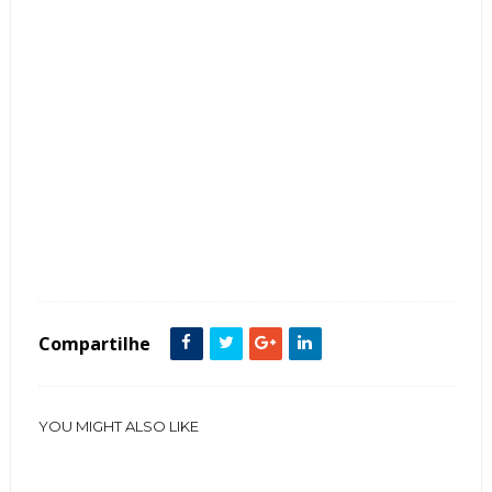
Tags :
Arquitetura
Estilo Contemporâneo
fachadas de casas
Linhas Curvas
Telhado Aparente
telhado embutido
Compartilhe
YOU MIGHT ALSO LIKE