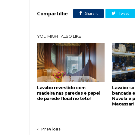
Compartilhe
Share it
Tweet
YOU MIGHT ALSO LIKE
Lavabo revestido com
Lavabo so
madeira nas paredes e papel
bancada e
de parede floral no teto!
Nuvola e 
Macassar!
Previous