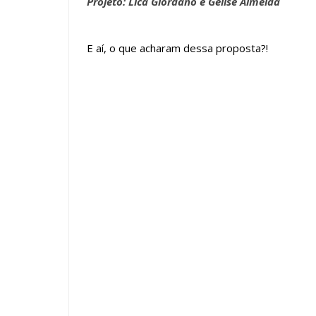
Projeto: Lica Giordano e Gelise Almeida
E aí, o que acharam dessa proposta?!
Tags :
decoração
Espelhos
Forros
Living
Madeira