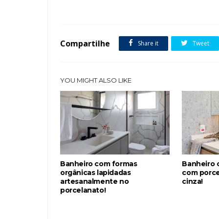
Tags :
Bancada
Banheiro
Cores Claras
Lavabo
Metai
Compartilhe
Share it
Tweet
YOU MIGHT ALSO LIKE
Banheiro com formas
Banheiro
orgânicas lapidadas
com porcel
artesanalmente no
cinza!
porcelanato!