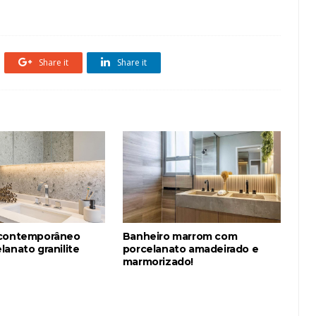
s Dourados
Papel de Parede
Porcelanato
Share it
Share it
 contemporâneo
Banheiro marrom com
anato granilite
porcelanato amadeirado e
marmorizado!