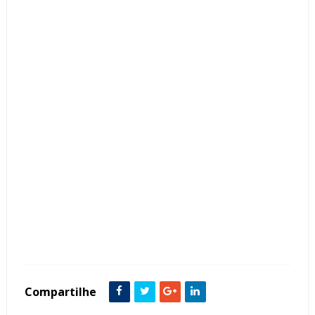
Tags :
Bancada
Cor Bege
Espelho
Iluminação
Lavabos
Mármore
Mosaicos
Compartilhe