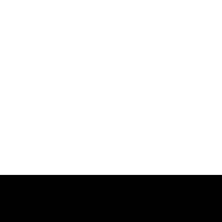
-
-
-