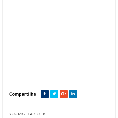
Tags :
Arquitetura
Cor Marrom
fachadas de casas
Garagem
Granitos
Madeira
Porta de Entrada
Portão
Compartilhe
YOU MIGHT ALSO LIKE