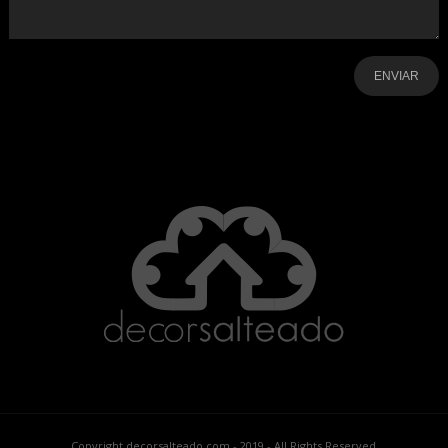
-
-
-
-
-
-
Copyright decorsalteado.com - 2019 - All Rights Reserved