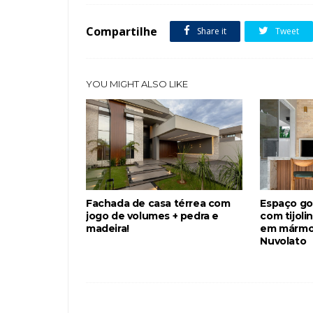
Compartilhe
Share it
Tweet
YOU MIGHT ALSO LIKE
Fachada de casa térrea com
Espaço g
jogo de volumes + pedra e
com tijoli
madeira!
em mármo
Nuvolato