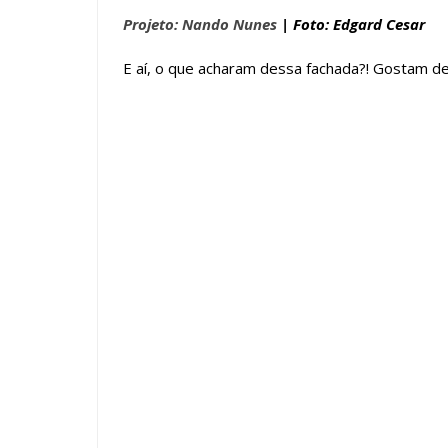
Projeto: Nando Nunes
| Foto: Edgard Cesar
E aí, o que acharam dessa fachada?! Gostam de
Tags :
Aço Corten
fachadas de casas
Porta de Entrada
Ti