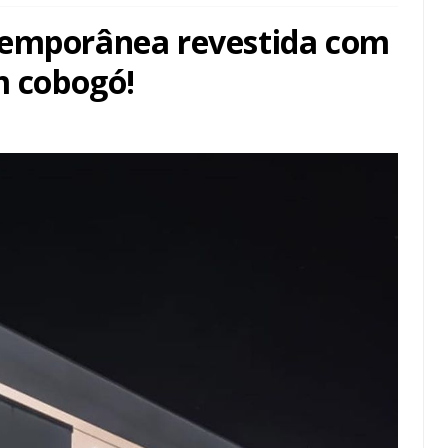
temporânea revestida com
m cobogó!