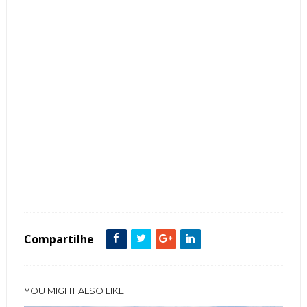
Tags :
Arquitetura
fachadas de casas
Madeira
Porta Painel
Térrea
Compartilhe
YOU MIGHT ALSO LIKE