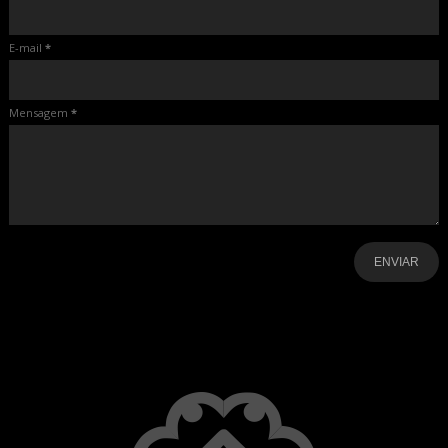
E-mail
*
Mensagem
*
-
-
-
-