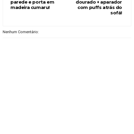
parede e porta em
dourado + aparador
madeira cumaru!
com puffs atrás do
sofá!
Nenhum Comentário: