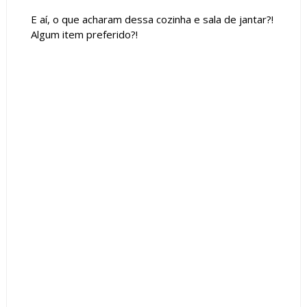
E aí, o que acharam dessa cozinha e sala de jantar?!
Algum item preferido?!
Tags :
Ambientes Integrados
Ambientes Pequenos
Bancada