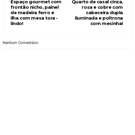
Espaço gourmet com
Quarto de casal cinza,
frontão nicho, painel
rosa e cobre com
de madeira ferro e
cabeceira dupla
ilha com mesa tora -
iluminada e poltrona
lindo!
com mesinha!
Nenhum Comentário: