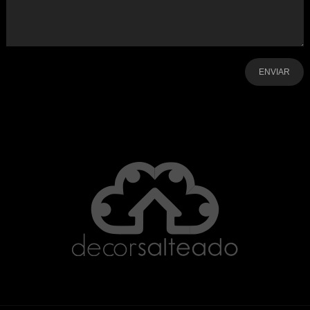
-
-
-
-
-
-