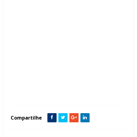
Tags :
Bancada
Churrasqueiras
Cor Preto
Dourado
featured
Madeira
Porcelanato
Varanda Gourmet
Compartilhe