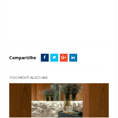
Tags :
Bancada
Cor Branco
Cozinha
featured
Granitos
ilha
Madeira
Pedra
Compartilhe
YOU MIGHT ALSO LIKE