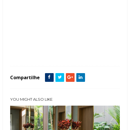
Tags :
Fachada de Casas
featured
Garagem
Madeira
Muro
Painéis 3D
Portão
Térrea
Vidro
Compartilhe
YOU MIGHT ALSO LIKE