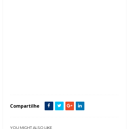
Tags :
Bancada
Banheiro
Box
Closets
featured
Mármore Carrara
Quarto Casal
Compartilhe
YOU MIGHT ALSO LIKE