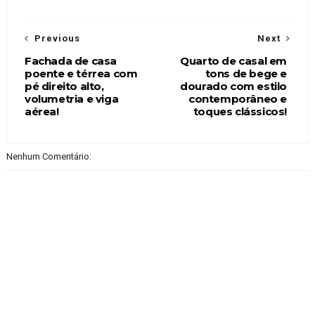
Previous
Next
Fachada de casa
Quarto de casal em
poente e térrea com
tons de bege e
pé direito alto,
dourado com estilo
volumetria e viga
contemporâneo e
aérea!
toques clássicos!
Nenhum Comentário: