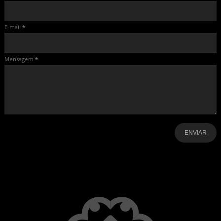
E-mail
*
Mensagem
*
-
-
-
-