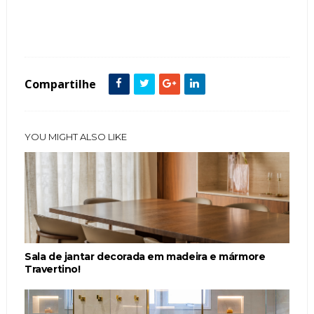
Tags :
Bancada
Banheiras
Banheiro
Cor Branco
Cor Cinza
featured
Metais Dourados
nichos
Compartilhe
YOU MIGHT ALSO LIKE
Sala de jantar decorada em madeira e mármore
Travertino!