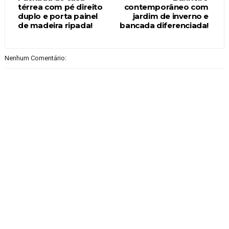
térrea com pé direito
contemporâneo com
duplo e porta painel
jardim de inverno e
de madeira ripada!
bancada diferenciada!
Nenhum Comentário: