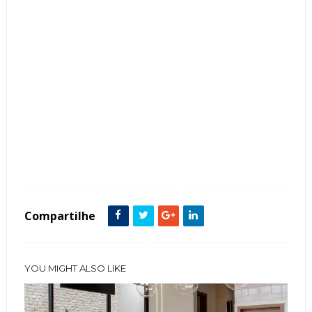
Tags :
Churrasqueira
Contemporâneo
Cor Cinza
Cor Preto
Espaços Gourmet
featured
Madeira
Mesa Tora
Compartilhe
YOU MIGHT ALSO LIKE