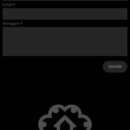
E-mail
*
Mensagem
*
-
-
-
-