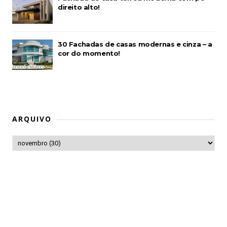
direito alto!
30 Fachadas de casas modernas e cinza – a
cor do momento!
ARQUIVO