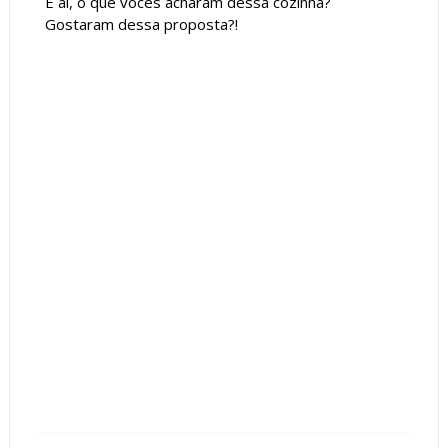
E aí, o que vocês acharam dessa cozinha?
Gostaram dessa proposta?!
Tags :
Cor Cinza
Cor Preto
Cozinha
featured
ilha