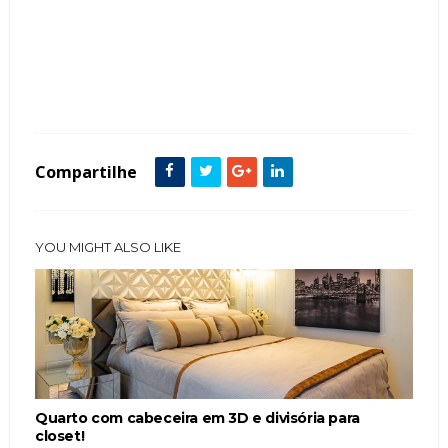
Tags :
Banheira de Imersão
Cabeceira
Closets
Cores Claras
Espelho
featured
Quarto Casal
Tv
Compartilhe
YOU MIGHT ALSO LIKE
Quarto com cabeceira em 3D e divisória para
closet!