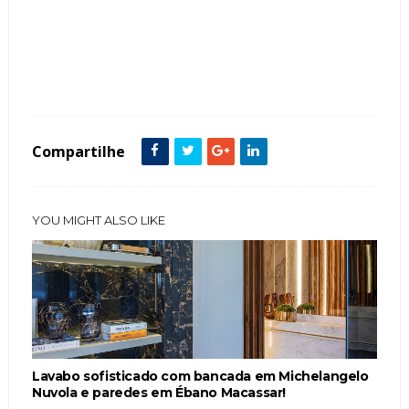
Tags :
Assimetria
Cabeceira
Cores Neutras
Criados
decoração
Espelho
featured
Penteadeira Camarim
Prateleiras
Compartilhe
YOU MIGHT ALSO LIKE
Lavabo sofisticado com bancada em Michelangelo
Nuvola e paredes em Ébano Macassar!