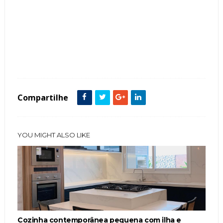
Tags :
Bancada
Banheira
Cor Branco
featured
Parede
Penteadeiras
Seixos
Silestone
Compartilhe
YOU MIGHT ALSO LIKE
Cozinha contemporânea pequena com ilha e