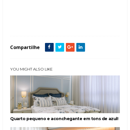
Tags :
Cabeceira
Cores Neutras
featured
Madeira
Mesinhas
Metais Dourados
painel
Quadros
Quarto Casal
Compartilhe
YOU MIGHT ALSO LIKE
Quarto pequeno e aconchegante em tons de azul!