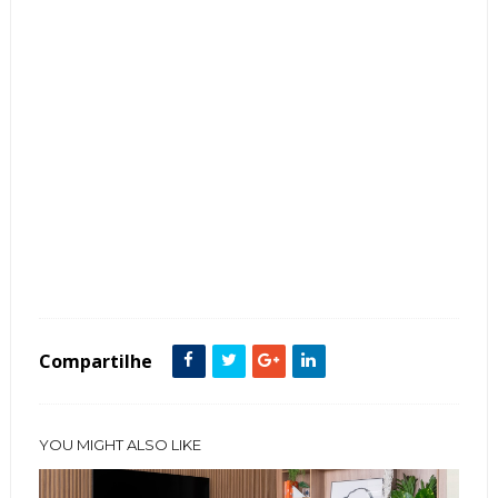
Tags :
Área de Lazer
Área Externa
Azul
Contemporâneo
Cor Cinza
featured
Moderno
Móveis
Piscinas
Sofá
Compartilhe
YOU MIGHT ALSO LIKE