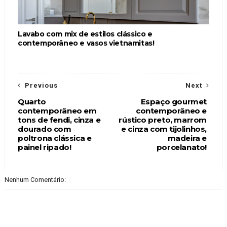
Lavabo com mix de estilos clássico e
contemporâneo e vasos vietnamitas!
Previous
Next
Quarto
Espaço gourmet
contemporâneo em
contemporâneo e
tons de fendi, cinza e
rústico preto, marrom
dourado com
e cinza com tijolinhos,
poltrona clássica e
madeira e
painel ripado!
porcelanato!
Nenhum Comentário: