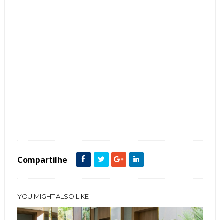
Tags :
Branco
Cabeceira
Cinza
Closets
Cores Claras
featured
Lustres
Mármore
Metais Dourados
painel Parede
Penteadeiras
Quarto
Vidro
Compartilhe
YOU MIGHT ALSO LIKE