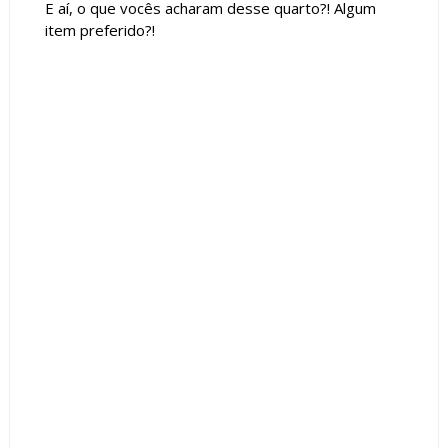
E aí, o que vocês acharam desse quarto?! Algum
item preferido?!
Tags :
Cabeceira
Contemporâneo
Cor Cinza
featured
Quarto Casal