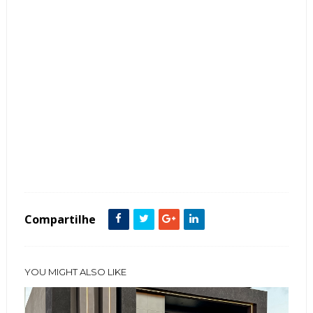
Tags :
Arquitetura
Contemporâneo
Esquina
Fachada de Casas
featured
Iluminação
Paisagismo
Pedra
Volumetria
Compartilhe
YOU MIGHT ALSO LIKE