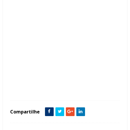
Tags :
Ambientes Pequenos
Bancada
featured
Iluminação
Lavabo
Madeira
Mármore Ônix
painel Parede
Compartilhe