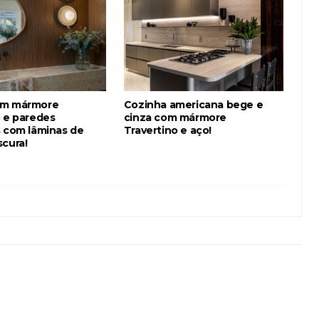
om mármore
Cozinha americana bege e
o e paredes
cinza com mármore
s com lâminas de
Travertino e aço!
scura!