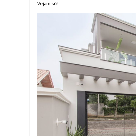
Vejam só!