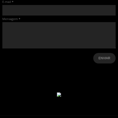
E-mail
*
Mensagem
*
-
-
-
-
-
-