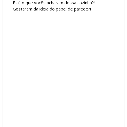
E aí, o que vocês acharam dessa cozinha?!
Gostaram da ideia do papel de parede?!
Tags :
Armário
Clássico
Contemporâneo
Cor Cinza
Cor Verde
Cozinha
featured
Papel de Parede
Teto