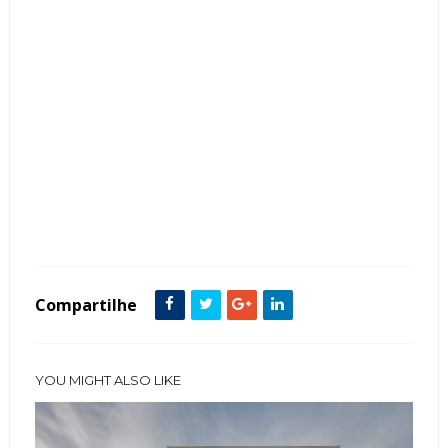
Tags :
Clássico
Contemporâneo
Cor Branco
Fachada de Casas
featured
Linhas Curvas
Madeira
Sobrado
Compartilhe
YOU MIGHT ALSO LIKE