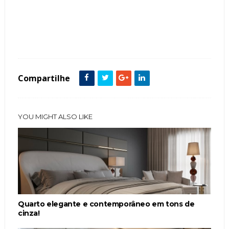
Tags :
Closets
Contemporâneo
Cor Rosa
Cortina
featured
Penteadeiras
Quarto
Compartilhe
YOU MIGHT ALSO LIKE
Quarto elegante e contemporâneo em tons de
cinza!