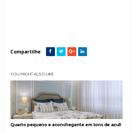
Tags :
Cabeceira
Contemporâneo
Estofados
featured
Mármore Ônix
Quarto Casal
Compartilhe
YOU MIGHT ALSO LIKE
Quarto pequeno e aconchegante em tons de azul!