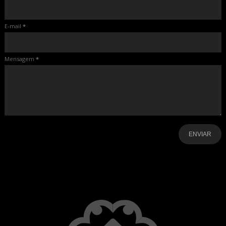
E-mail
*
Mensagem
*
-
-
-
-