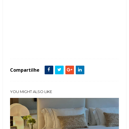
Tags :
Cabeceira
Contemporâneo
featured
Madeira
painel Parede
Pórtico
Quartos
Compartilhe
YOU MIGHT ALSO LIKE