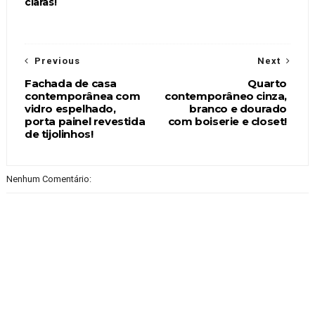
claras!
Previous
Next
Fachada de casa
Quarto
contemporânea com
contemporâneo cinza,
vidro espelhado,
branco e dourado
porta painel revestida
com boiserie e closet!
de tijolinhos!
Nenhum Comentário: