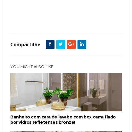
Tags :
Armário
Contemporâneo
Cor Branco
Cozinha
featured
ilha
Madeira
Mármore
Vidro Reflecta
Compartilhe
YOU MIGHT ALSO LIKE
Banheiro com cara de lavabo com box camuflado
por vidros refletentes bronze!