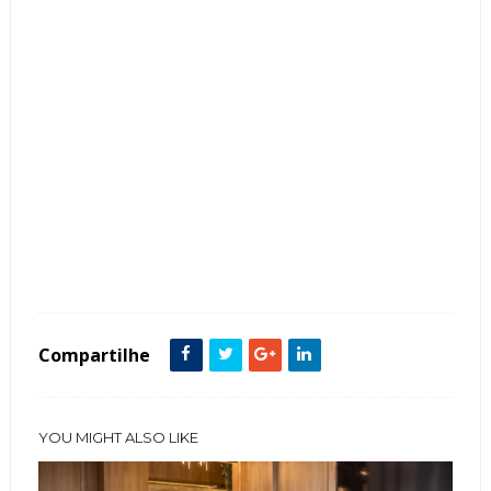
Tags :
Churrasqueira
Contemporâneo
Cor Cinza
Cor Preto
Cozinha
featured
Granitos
Ilhas
Varanda Gourmet
Compartilhe
YOU MIGHT ALSO LIKE