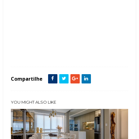
Tags :
Bronze
Clássico
Closets
Espelho
featured
ilha
Lustre de Cristais
Metais Dourados
Pequeno
Portas de Correr
Compartilhe
YOU MIGHT ALSO LIKE