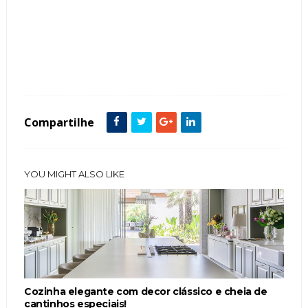
Tags :
Ambientes Pequenos
Branco
Clássico
Cor Azul
Cozinha
Cristaleira
Cuba Semi Encaixe
Cubas de Fazenda
featured
ilha
Compartilhe
YOU MIGHT ALSO LIKE
Cozinha elegante com decor clássico e cheia de
cantinhos especiais!