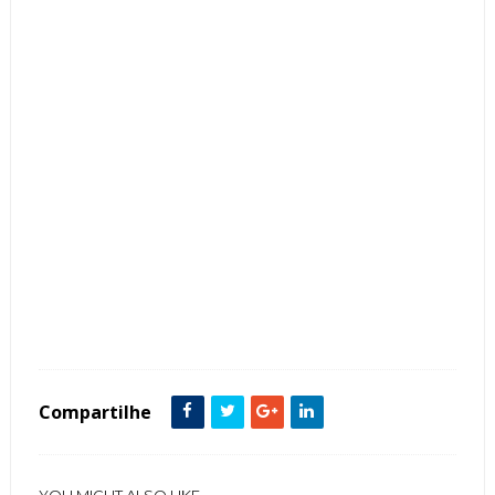
Tags :
Banheira
Banheiro
Cor Branco
featured
Janelas
Mármore
Metais Dourados
Vidros
Compartilhe
YOU MIGHT ALSO LIKE