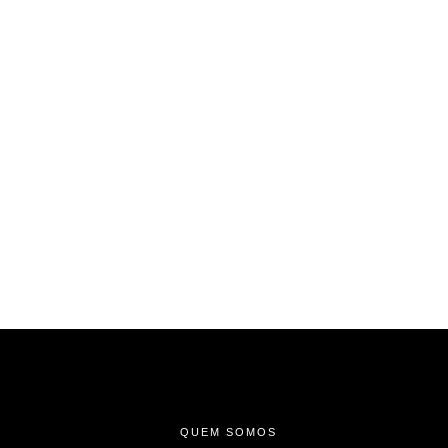
-
-
-
QUEM SOMOS