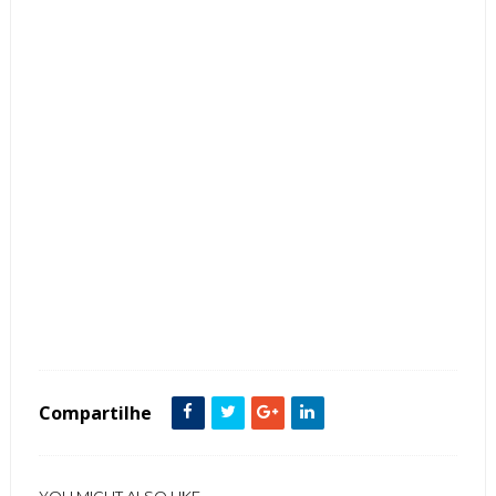
Tags :
banco
Canto Alemão
Clássico
Cozinha
Estilo Industrial
featured
Sofá
Compartilhe