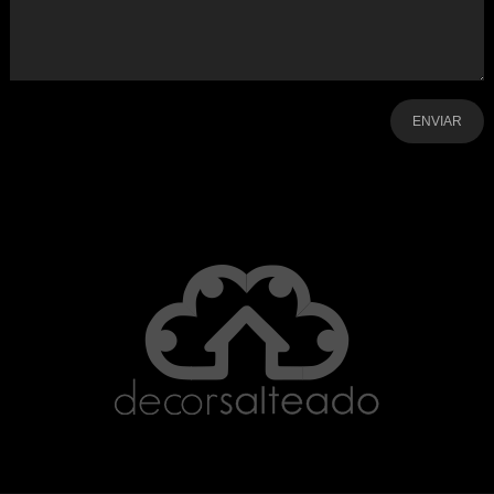
-
-
-
-
-
-