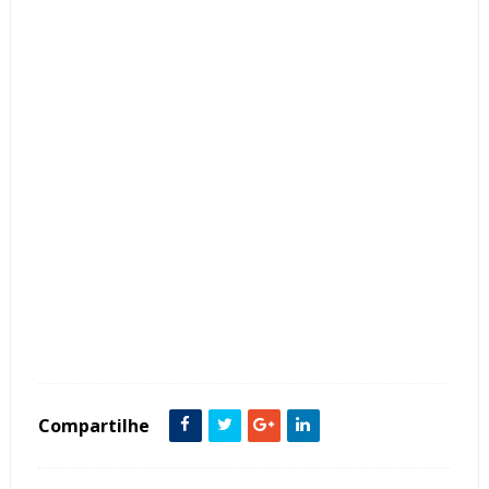
Tags :
Cabeceira
Contemporâneo
Cor Cinza
Cor Preto
Espelho
featured
Quarto Casal
Compartilhe