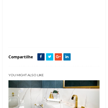
Tags :
Azul
Contemporâneo
Cor Branco
featured
Lavabo
Mármore
Metais Dourados
Mictório
Porcelanato
Sofisticado
Compartilhe
YOU MIGHT ALSO LIKE